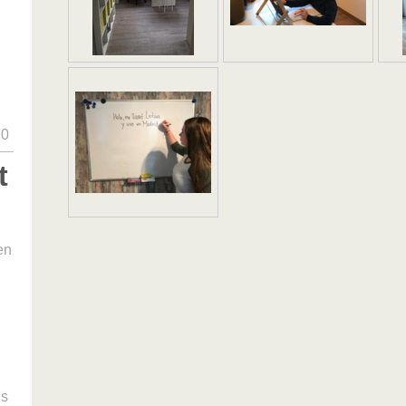
70
t
en
ns