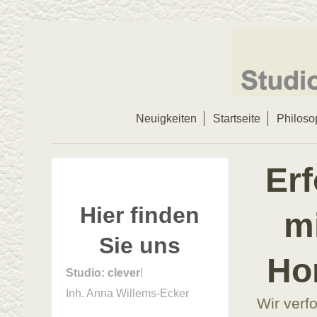
Neuigkeiten
Startseite
Philoso
Erf
Hier finden
mi
Sie uns
Ho
Studio: clever
!
Inh. Anna Willems-Ecker
Wir verf