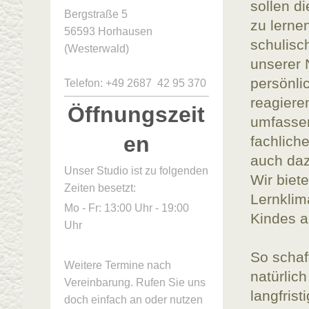
sollen d
Bergstraße 5
zu lernen
56593 Horhausen
schulisc
(Westerwald)
unserer 
persönli
Telefon: +49 2687 42 95 370
reagiere
Öffnungszeit
umfassen
en
fachlich
auch daz
Unser Studio ist zu folgenden
Wir biet
Zeiten besetzt:
Lernklim
Mo - Fr: 13:00 Uhr - 19:00
Kindes a
Uhr
So schaf
Weitere Termine nach
natürlic
Vereinbarung. Rufen Sie uns
langfris
doch einfach an oder nutzen